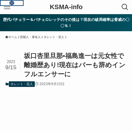
KSMA-info
歴代バチェラー＆バチェロレッテのその後は？現在の破局確率は脅威の〇
〇％！
ホーム
芸能人・著名人
タレント・芸人
坂口杏里旦那•福島進一は元女性で
2023
離婚歴あり!現在はバーも辞めイン
9/15
フルエンサーに
2023年9月15日
タレント・芸人