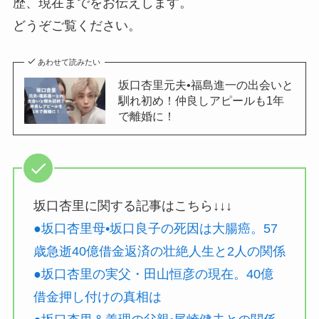
歴、現在までをお伝えします。
どうぞご覧ください。
あわせて読みたい
坂口杏里元夫•福島進一の出会いと
馴れ初め！仲良しアピールも1年
で離婚に！
坂口杏里に関する記事はこちら↓↓↓
●坂口杏里母•坂口良子の死因は大腸癌。57
歳急逝40億借金返済の壮絶人生と2人の関係
●坂口杏里の実父・田山恒彦の現在。40億
借金押し付けの真相は