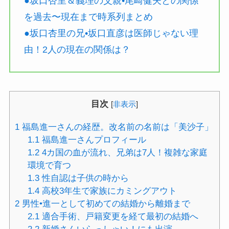
●坂口杏里＆義理の父親•尾崎健夫との関係
を過去〜現在まで時系列まとめ
●坂口杏里の兄•坂口直彦は医師じゃない理
由！2人の現在の関係は？
目次
[
非表示
]
1
福島進一さんの経歴。改名前の名前は「美沙子」
1.1
福島進一さんプロフィール
1.2
4カ国の血が流れ、兄弟は7人！複雑な家庭
環境で育つ
1.3
性自認は子供の時から
1.4
高校3年生で家族にカミングアウト
2
男性•進一として初めての結婚から離婚まで
2.1
適合手術、戸籍変更を経て最初の結婚へ