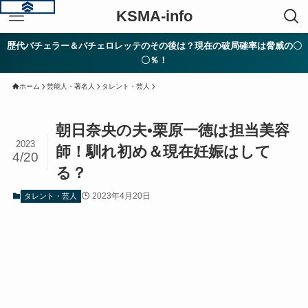
KSMA-info
歴代バチェラー＆バチェロレッテのその後は？現在の破局確率は脅威の〇
〇％！
ホーム
芸能人・著名人
タレント・芸人
朝日奈央の夫•栗原一徳は担当美容
2023
師！馴れ初め＆現在妊娠はして
4/20
る？
2023年4月20日
タレント・芸人