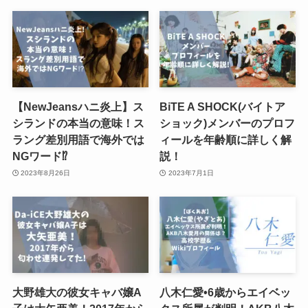
【NewJeansハニ炎上】ス
BiTE A SHOCK(バイトア
シランドの本当の意味！ス
ショック)メンバーのプロフ
ラング差別用語で海外では
ィールを年齢順に詳しく解
NGワード⁉︎
説！
2023年8月26日
2023年7月1日
大野雄大の彼女キャバ嬢A
八木仁愛•6歳からエイベッ