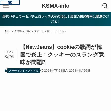
KSMA-info
歴代バチェラー＆バチェロレッテのその後は？現在の破局確率は脅威の〇
〇％！
ホーム
芸能人・著名人
アーティスト・アイドル
【NewJeans】cookieの歌詞が韓
2023
国で炎上！クッキーのスラング意
8/26
味が問題⁉︎
2023年7月23日
2023年8月26日
アーティスト・アイドル