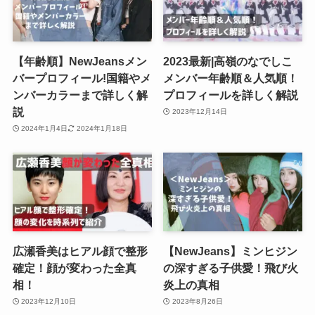
【年齢順】NewJeansメン
2023最新|高嶺のなでしこ
バープロフィール!国籍やメ
メンバー年齢順＆人気順！
ンバーカラーまで詳しく解
プロフィールを詳しく解説
説
2023年12月14日
2024年1月4日
2024年1月18日
広瀬香美はヒアル顔で整形
【NewJeans】ミンヒジン
確定！顔が変わった全真
の深すぎる子供愛！飛び火
相！
炎上の真相
2023年12月10日
2023年8月26日