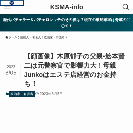
KSMA-info
歴代バチェラー＆バチェロレッテのその後は？現在の破局確率は脅威の〇
〇％！
ホーム
芸能人・著名人
政治家・有識者
【顔画像】木原郁子の父親•舩本賢
二は元警察官で影響力大！母親
2023
8/05
Junkoはエステ店経営のお金持
ち！
2023年8月5日
政治家・有識者