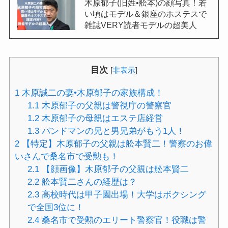
木原郁子(旧姓•舩本)の顔写真！若
い頃はモデル＆銀座のホステスで
雑誌VERY読者モデルの超美人
目次
[
非表示
]
1
木原誠二の妻•木原郁子の家族構成！
1.1
木原郁子の父親は警視庁の警察官
1.2
木原郁子の母親はエステ店経営
1.3
バンドマンの兄と男兄弟がもう1人！
2
【特定】木原郁子の父親は舩本賢二！警察のお偉
いさんで桑名市で受勲も！
2.1
【顔画像】木原郁子の父親は舩本賢二
2.2
舩本賢二さんの経歴は？
2.3
高校時代は甲子園出場！大学はボクシング
で全国3位に！
2.4
桑名市で受勲のエリート警察官！役職は警