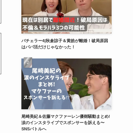
バチェラー4|秋倉諒子＆黄皓が離婚！破局原因
はパパ活だけじゃなかった！
尾崎美紀＆佐藤マクファーレン優樹騒動まとめ!
涙のインスタライブでスポンサーを訴える〜
SNSバトルへ