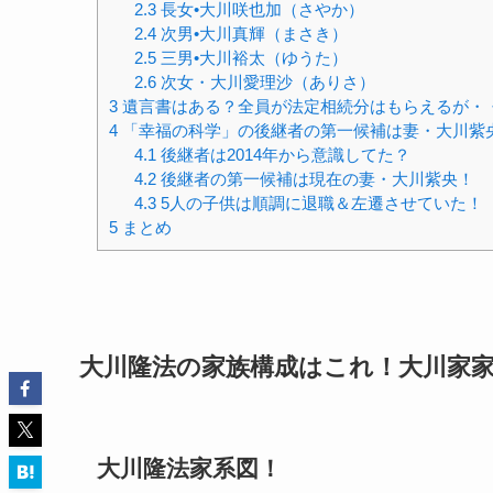
2.3
長女•大川咲也加（さやか）
2.4
次男•大川真輝（まさき）
2.5
三男•大川裕太（ゆうた）
2.6
次女・大川愛理沙（ありさ）
3
遺言書はある？全員が法定相続分はもらえるが・
4
「幸福の科学」の後継者の第一候補は妻・大川紫
4.1
後継者は2014年から意識してた？
4.2
後継者の第一候補は現在の妻・大川紫央！
4.3
5人の子供は順調に退職＆左遷させていた！
5
まとめ
大川隆法の家族構成はこれ！大川家
大川隆法家系図！