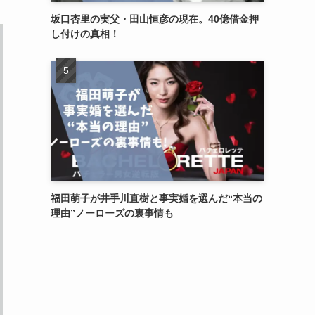
坂口杏里の実父・田山恒彦の現在。40億借金押
し付けの真相！
福田萌子が井手川直樹と事実婚を選んだ“本当の
理由”ノーローズの裏事情も