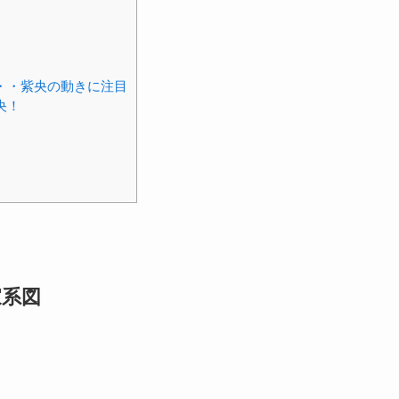
・・紫央の動きに注目
央！
家系図