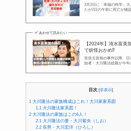
3月2日に「幸福の科学」
たが2日の午前に死亡が確
あわせて読みたい
【2024年】清水富
で妖怪おかめ⁉︎
安倍元首相の事件以降、日
始者・大川隆法総裁が今年
目次
[
非表示
]
1
大川隆法の家族構成はこれ！大川家家系図
1.1
大川隆法家系図！
2
大川隆法の家族はこの6人！
2.1
大川隆法の妻・大川紫央（しお）
2.2
長男・大川宏洋（ひろし）