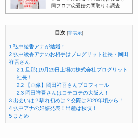
同フロア恋愛婚の間取りも調査
目次
[
非表示
]
1
弘中綾香アナが結婚！
2
弘中綾香アナのお相手はプログリット社長・岡田
祥吾さん
2.1
旦那は9月29日上場の株式会社プログリット
社長！
2.2
【画像】岡田祥吾さんプロフィール
2.3
岡田祥吾さんはコテコテの大阪人！
3
出会いは？馴れ初めは？交際は2020年頃から！
4
弘中アナの妊娠発表！出産は秋頃！
5
まとめ