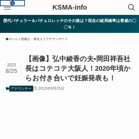
KSMA-info
歴代バチェラー＆バチェロレッテのその後は？現在の破局確率は脅威の〇
〇％！
ホーム
芸能人・著名人
アナウンサー
【画像】弘中綾香の夫•岡田祥吾社
2023
長はコテコテ大阪人！2020年頃か
8/25
らお付き合いで妊娠発表も！
2023年8月25日
アナウンサー