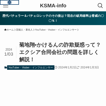
KSMA-info
歴代バチェラー＆バチェロレッテのその後は？現在の破局確率は脅威の〇
〇％！
ホーム
芸能人・著名人
YouTuber・Vtuber・インフルエンサー
菊地翔•かけるんの詐欺疑惑って？
2024
エクシア合同会社の問題を詳しく
1/03
解説！
2024年1月2日
2024年1月3日
YouTuber・Vtuber・インフルエンサー